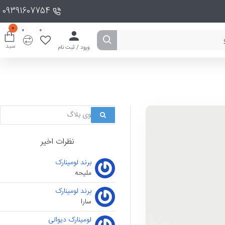
09391607754
0
0
0
سبد
ورود / ثبت نام
نظرات اخیر
برند لومینارک
ملیحه
برند لومینارک
سارا
لومینارک دیوالی