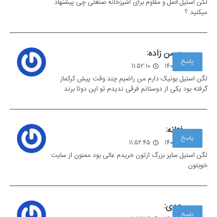
لگن استیل اصل و مقاوم برای آشپزخانه صنعتی چی پیشنهاد
میکنید ؟
حسن زاده:
پاسخ
06 آبان 1403
11:52:10
لگن استیل یونیک دارم من راضیم چند وقت پیش کرکماز
گرفته بود یکی از دوستانم فرقی ندیدم تو این دوتا برند
فتانه:
پاسخ
06 آبان 1403
11:52:45
لگن استیل سایز بزرگ ازتون خریدم عالی بود ممنون از سایت
خوبتون
هدی:
پاسخ