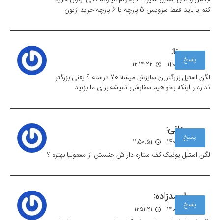
کنم یا باید فقط سرویس 5 پارچه یا 6 پارچه خرید ازتون
مینا:
پاسخ
28 مهر 1403
12:14:22
لگن استیل بزرگترین سایزش میشه 70 درسته ؟ یعنی بزرگتر
نداره و اینکه بخواهیم سفارشی نمیشه برای ما بزنید
هانی:
پاسخ
06 آبان 1403
11:50:51
لگن استیل یونیک کف ستاره دار ش جنسش از معمولیا بهتره ؟
احمدزاده:
پاسخ
06 آبان 1403
11:51:21