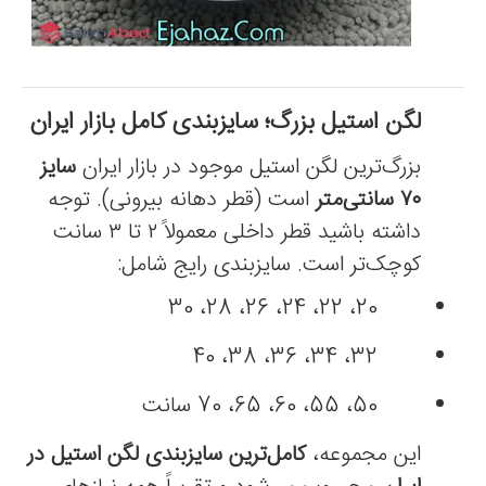
لگن استیل بزرگ؛ سایزبندی کامل بازار ایران
بزرگ‌ترین لگن استیل موجود در بازار ایران
سایز
۷۰ سانتی‌متر
است (قطر دهانه بیرونی). توجه
داشته باشید قطر داخلی معمولاً ۲ تا ۳ سانت
کوچک‌تر است. سایزبندی رایج شامل:
20، 22، 24، 26، 28، 30
32، 34، 36، 38، 40
50، 55، 60، 65، 70 سانت
این مجموعه،
کامل‌ترین سایزبندی لگن استیل در