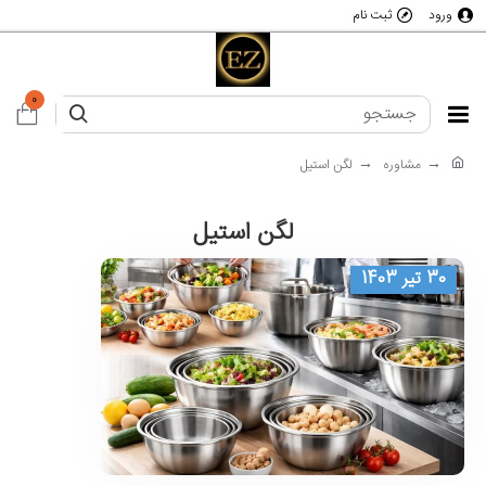
ورود
ثبت نام
0
مشاوره
لگن استیل
لگن استیل
30 تیر 1403