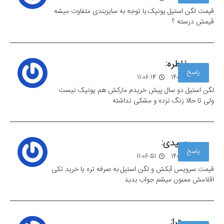
قیمت لگن استیل یونیک با توجه به سایزبندی متفاوت میشه
قیمش درسته ؟
خاطره:
پاسخ
04 مهر 1403
11:06:14
لگن استیل دو سال پیش خریدم مارکش هم یونیک نیست
ولی تا حالا زنگ نزده و مشکی نداشته
حمیدی:
پاسخ
04 مهر 1403
11:06:51
قیمت سرویس آبکش و لگن استیل به صرفه تره یا خرید تکی
اقلامش ممنون میشم جواب بدید
میترا: