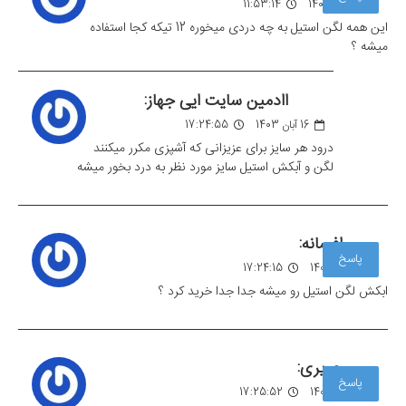
06 آبان 1403
11:53:14
این همه لگن استیل به چه دردی میخوره 12 تیکه کجا استفاده
میشه ؟
اادمین سایت ایی جهاز:
16 آبان 1403
17:24:55
درود هر سایز برای عزیزانی که آشپزی مکرر میکنند
لگن و آبکش استیل سایز مورد نظر به درد بخور میشه
افسانه:
پاسخ
16 آبان 1403
17:24:15
ابکش لگن استیل رو میشه جدا جدا خرید کرد ؟
حریری:
پاسخ
16 آبان 1403
17:25:52