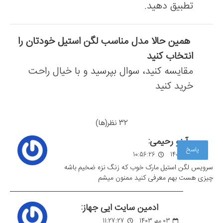
تطبیق دهید.
همین حالا مدل مناسب لگن استیل خودتان را
انتخاب کنید
مقایسه کنید، سوال بپرسید و با خیال راحت
خرید کنید
32 نظر(ها)
آرزو رحیمی:
پاسخ
02 مهر 1403
10:56:26
سرویس لگن استیل مارک خوب که زنگ نزه ضخیم باشه
چیزی هست بهم معرفی کنید ممنون میشم
ادمین سایت ایی جهاز:
03 مهر 1403
11:27:27