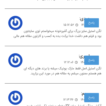
عبدی:
پاسخ
17 مهر 1403
15:17:52
لگن استیل سایز بزرگ برای آشپزخونه میخواستم توی سایتتون
بود و فیلم هم داشت خدا برکت بده به کسب و کارتون مقاله هم عالی
امیری:
پاسخ
28 مهر 1403
12:12:06
لگن استیل اصل فقط مارک یونیک میشه یا برند های دیگه ای
هم هستم ممنون میشم یه مقاله هم در مورد این بزارید.
مریم:
پاسخ
28 مهر 1403
12:13:46
آبکش و لگن استیل سایز 32 بخوام میتونم تکی ازتون خرید