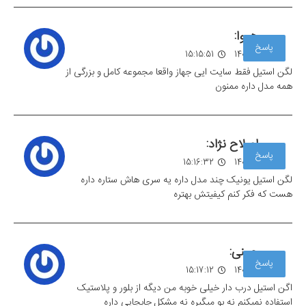
هیوا:
پاسخ
17 مهر 1403
15:15:51
لگن استیل فقط سایت ایی جهاز واقعا مجموعه کامل و بزرگی از
همه مدل داره ممنون
اصلاح نژاد:
پاسخ
17 مهر 1403
15:16:32
لگن استیل یونیک چند مدل داره یه سری هاش ستاره داره
هست که فکر کنم کیفیتش بهتره
چمنی:
پاسخ
17 مهر 1403
15:17:12
اگن استیل درب دار خیلی خوبه من دیگه از بلور و پلاستیک
استفاده نمیکنم نه بو میگیره نه مشکل جابجایی داره