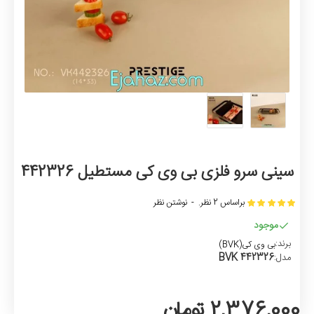
سینی سرو فلزی بی وی کی مستطیل 442326
براساس 2 نظر.
-
نوشتن نظر
موجود
برند:
بی وی کی(BVK)
442326 BVK
مدل:
2,376,000 تومان