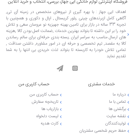
فروشگاه اینترنتی لوازم خانگی ایی جهاز، بررسی، انتخاب و خرید آنلاین
اهداف ایی جهاز : با بهره گیری از نیروهای متخصص در زمینه آی تی,
آگاهی کامل ازبرندهای چینی ,بلور کریستال , اپال و دکوری و همچنین با
تجربه 33 ساله در بازار برای تامین بهینه جهیزیه نو عروسان سعی و تلاش
خود را بر این داشته تا بتواند بهترین خدمات ,ضمانت اصل بودن کالا ,هزینه
های ارسال مناسب به سراسر ایران ,بسته بندی حرفه‌ای برای سالم رساندن
کالا به مقصد, تیم تخصصی و حرفه ای در امور مشاوره, داشتن صداقت ,
تمامی تلاش خودرا به کاربسته تا بتواند لذت خریدی بی انتها را به شما
تقدیم نماید
خدمات مشتری
حساب کاربری من
درباره ما
حساب کاربری من
تماس با ما
تاریخچه سفارش
برگشتی ها
بازاریاب ها
نقشه سایت
لیست دلخواه
تولیدکنندگان
کارت هدیه
حفظ حریم شخصی مشتریان