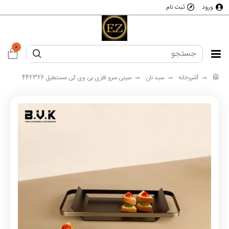
ورود
ثبت نام
0
آشپزخانه
سبد نان
سینی سرو فلزی بی وی کی مستطیل 442326