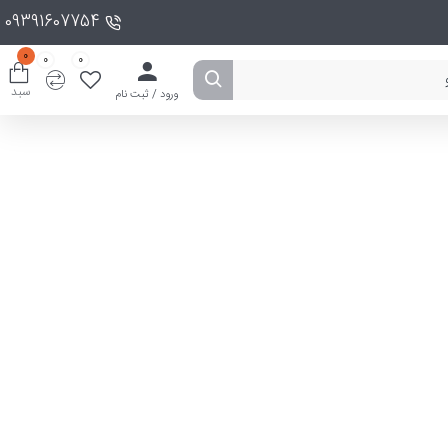
09391607754
0
0
0
سبد
ورود / ثبت نام