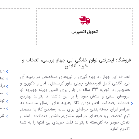
تحویل اکسپرس
ا
فروشگاه اینترنتی لوازم خانگی ایی جهاز، بررسی، انتخاب و
خرید آنلاین
دربا
اهداف ایی جهاز : با بهره گیری از نیروهای متخصص در زمینه آی
تما
تی, آگاهی کامل ازبرندهای چینی ,بلور کریستال , اپال و دکوری و
برگ
همچنین با تجربه 33 ساله در بازار برای تامین بهینه جهیزیه نو
نقش
عروسان سعی و تلاش خود را بر این داشته تا بتواند بهترین
تول
خدمات ,ضمانت اصل بودن کالا ,هزینه های ارسال مناسب به
حفظ
سراسر ایران ,بسته بندی حرفه‌ای برای سالم رساندن کالا به مقصد,
شرا
تیم تخصصی و حرفه ای در امور مشاوره, داشتن صداقت , تمامی
تلاش خودرا به کاربسته تا بتواند لذت خریدی بی انتها را به شما
تقدیم نماید