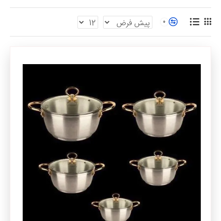
موجود هست و روش پخت و پز در این محصولات مستلزم داشتن تجربه و
آموزش است.
0
در چند سال اخیر با زیباتر کردن ظاهر قابلمه رویی شکل و شمایل جذاب تری
به این قابلمه‌ها داده شد و حتی برخی از مدل‌ها یک لایه نچسب داخلی در
آن به کار گرفته شد.
مزایای قابلمه روحی جدید
ظاهری زیبا و مدرن
قیمت پایین
تنوع رو به افزایش
معایب قابلمه روحی جدید
داغ شدن سریع
چسبیدن مواد غذایی خشک مثل برنج و حتی مواد غذایی خیس
ضخامت کم
بهم ریختن زمان پخت با توجه به انتقال بسیار سریع دما
قیمت قابلمه روحی
قیمت های این قابلمه ها باتوجه به رنگ و طرح و تعداد پارچه متفاوت و