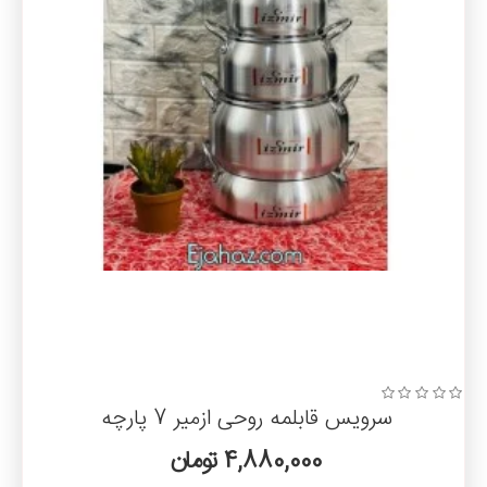
سیاه شدن قابلمه روحی با آب جوش !!
نداشتن پوشش محافظ داخلی یکی از عوامل سیاه شدن داخل این
محصولات است , همانطور که قیمت سه قابلمه روحی بدون روکش در
محدوده 2 دلار است , نباید انتظار زیادی از این ظروف پخت و پز داشته
باشید.
قابلمه روحی یا رویی
روحی یا رویی با بررسی های تیم ایی جهاز و اطلاعات بدست آمده گویا رویی
از فلز روی گرفته شده و روحی از ترکیبات دیگری است .
قابلمه روحی با چی تمیز میشه
برای تمیز کردن قابلمه های روحی میتوانید از مواد اسیدی مانند سرکه
استفاده کنید , نحوه عملکرد به این صورت باشد که سرکه را با آب ترکیب کرده
و سپس درون قابلمه بریزید برای مدت 1 الی 2 ساعت قرار دهید سپس
شستشو انجام شود.
سرویس قابلمه روحی ازمیر 7 پارچه
4,880,000 تومان