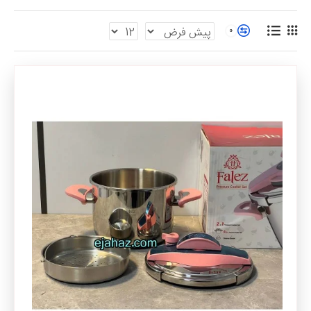
ایرانی
رنجی بین 12 دلار تا 60 دلار قیمت دارند. که البته این قیمت ها
باتوجه به حجم (لیتر) و نوع متریال به کار رفته در ساخت زودپز متفاوت
0
خواهد بود.
از برندهای ایرانی میتوان به
زودپز پارس استیل
-
زودپز عرشیا
-
زودپز پارس
خزر
-
زودپز عظیما
و... اشاره کرد .
قیمت بهترین زودپز آلمانی :
در بین بهترین های زودپز آلمانی میتوان به
فیسلر
اشاره کرد , این محصول
آلمانی یک دستیار قابل اطمینان برای پختن مواد غذایی در آشپزخانه های
خانگی در ایران و حتی در جهان به حساب می‌آید.
زودپز آلمانی فیسلر در حجم های 4.5 , 8 و 6 لیتری در ایران موجود است ,
برند فیسلر در برخی مدل ها از دو دیگ پخت با حجم متفاوت در محصول
خود استفاده کرده است که بهمراه یک سبد بخار پز یک مجموعه کامل را در
اختیار مشتریان قرار دهد , این محصول از سری
Vitavit
است در این سری
محصولات به جزئیات دقت بسیار زیادی شده است , از درجه بندی بر حسب
لیتر در داخل بدنه تا سه روش پخت و تایمر چراغ جزو خصوصیات قابل توجه
این محصول است .
جنس فلز به کار رفته Premium Steel ذکر شده است که از برترین نوع