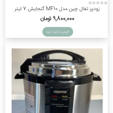
زودپز تفال چین مدل MF10 گنجایش 7 لیتر
9,800,000 تومان
افزودن به سبد خرید