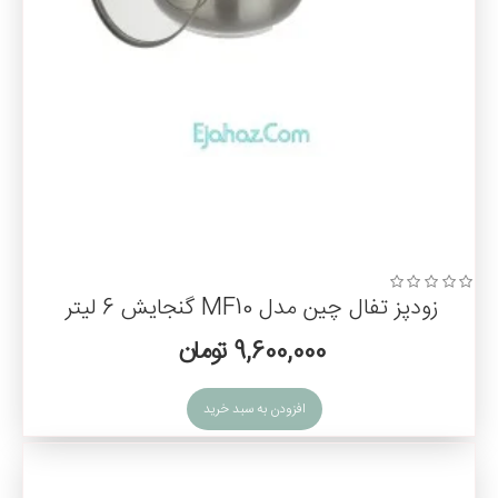
زودپز تفال چین مدل MF10 گنجایش 6 لیتر
9,600,000 تومان
افزودن به سبد خرید