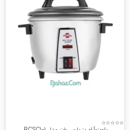
پلوپز-آرام پز پارس خزر مدل RCSC101