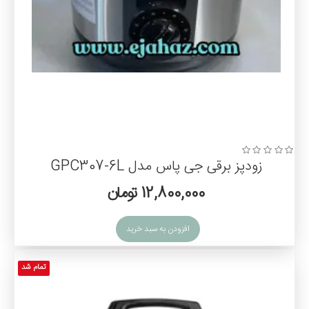
زودپز برقی جی پاس مدل GPC307-6L
12,800,000 تومان
افزودن به سبد خرید
تمام شد