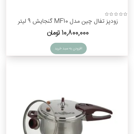
زودپز تفال چین مدل MF10 گنجایش 9 لیتر
10,800,000 تومان
افزودن به سبد خرید