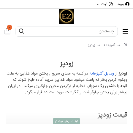
ورود
ثبت نام
0
آشپزخانه
زودپز
زودپز
زودپز
از
وسایل آشپزخانه
در کلمه به معنای سریع , پختن مواد غذایی به علت
ویکوم کردن بخار که باعث میشود مواد غذایی سریعا آماده طبخ شوند که
البته با داشتن یک سوپاپ تخلیه از ترکیدن مخزن جلوگیری میکند , در ایران
بیشتر برای پختن چلوگوشت و آبگوشت مورد استفاده قرار میگرد.
قیمت زودپز
طبق روال همیشه قیمت ها دلاری اعلام میشود تا هر زمانی که شما عزیزان
قصد خواندن این مطلب رو داشتید قیمت ها به روز باشد.
قیمت زودپزهای