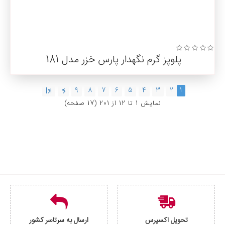
پلوپز گرم نگهدار پارس خزر مدل 181
>|
>
9
8
7
6
5
4
3
2
1
نمايش 1 تا 12 از 201 (17 صفحه)
تحویل اکسپرس
ارسال به سرتاسر کشور