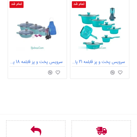
تمام شد
تمام شد
سرویس پخت و پز قابلمه 21 پارچه فونیکس مدل BEARHOF تیفانی
سرویس پخت و پز قابلمه 18 پارچه ماتکس مدل Aseman