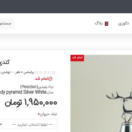
دکوری
بلاگ
تمام شد
کندی
براساس 0 نظر.
-
نوشتن ن
تمام شد
برند:
پلیدین(Pleiadian)
dy pyramid Silver White
مدل:
1,950,000 تومان
نماد حیوان