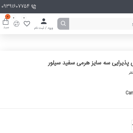
09391607754
0
0
0
سبد
ورود / ثبت نام
 پذیرایی سه سایز هرمی سفید سیلور
ظر
Can