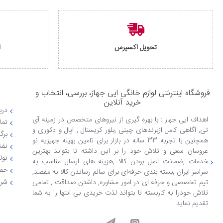
تحویل اکسپرس
ا
فروشگاه اینترنتی لوازم خانگی ایی جهاز، بررسی، انتخاب و
خرید آنلاین
دربا
اهداف ایی جهاز : با بهره گیری از نیروهای متخصص در زمینه آی
تما
تی, آگاهی کامل ازبرندهای چینی ,بلور کریستال , اپال و دکوری و
برگ
همچنین با تجربه 33 ساله در بازار برای تامین بهینه جهیزیه نو
نقش
عروسان سعی و تلاش خود را بر این داشته تا بتواند بهترین
تول
خدمات ,ضمانت اصل بودن کالا ,هزینه های ارسال مناسب به
حفظ
سراسر ایران ,بسته بندی حرفه‌ای برای سالم رساندن کالا به مقصد,
شرا
تیم تخصصی و حرفه ای در امور مشاوره, داشتن صداقت , تمامی
تلاش خودرا به کاربسته تا بتواند لذت خریدی بی انتها را به شما
تقدیم نماید