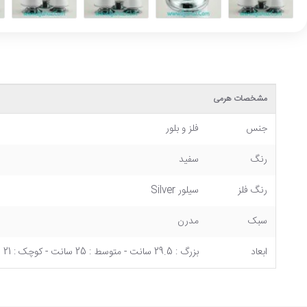
مشخصات هرمی
جنس
فلز و بلور
رنگ
سفید
رنگ فلز
سیلور Silver
سبک
مدرن
ابعاد
بزرگ : 29.5 سانت - متوسط : 25 سانت - کوچک : 21 سانت قطر دهانه تقریبی = بزرگ : 9 سانت - متوسط : 8.5 سانت - کوچک : 7.5 سانت