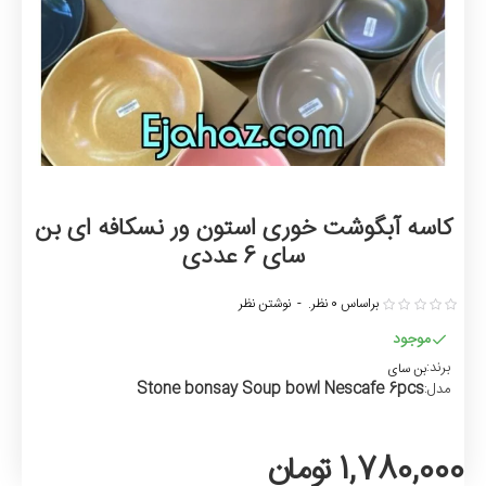
کاسه آبگوشت خوری استون ور نسکافه ای بن
سای 6 عددی
براساس 0 نظر.
-
نوشتن نظر
موجود
برند:
بن سای
Stone bonsay Soup bowl Nescafe 6pcs
مدل:
1,780,000 تومان