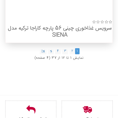
سرویس غذاخوری چینی 56 پارچه کاراجا ترکیه مدل
SIENA
>|
>
4
3
2
1
نمايش 1 تا 12 از 37 (4 صفحه)