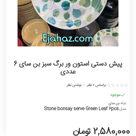
پیش دستی استون ور برگ سبز بن سای 6
عددی
براساس 0 نظر.
-
نوشتن نظر
موجود
برند:
بن سای
Stone bonsay serve Green Leaf 6pcs
مدل:
2,580,000 تومان