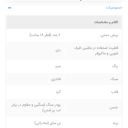
خصوصیات
اقلام و مشخصات
پیش دستی
6 عدد (قطر 18 سانت)
قابلیت استفاده در ماشین ظرف
دارد
شویی و ماکروفر
رنگ
سبز
سبک
فانتزی
قالب
گرد
پودر سنگ (سنگین و مقاوم در برابر
جنس
لب پر شدن)
برند
بن سای (صادراتی)