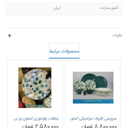
کشور سازنده
ایران
نظرات
محصولات مرتبط
سرویس ظروف سرامیکی استون ور 30 پارچه اولیو
بشقاب پلوخوری استون ور برگ سبز بن سای 6 عددی
8,800,000 تومان
2,580,000 تومان
0