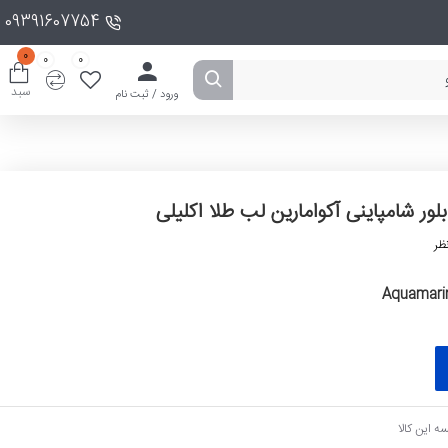
09391607754
0
0
0
سبد
ورود / ثبت نام
بلور شامپاینی آکوامارین لب طلا اکلیلی
ظر
Aquamari
ه این کالا