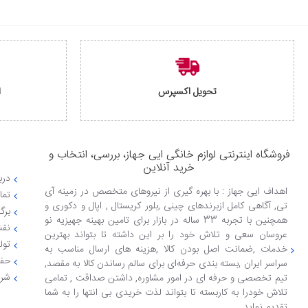
تحویل اکسپرس
ا
فروشگاه اینترنتی لوازم خانگی ایی جهاز، بررسی، انتخاب و
خرید آنلاین
دربا
اهداف ایی جهاز : با بهره گیری از نیروهای متخصص در زمینه آی
تما
تی, آگاهی کامل ازبرندهای چینی ,بلور کریستال , اپال و دکوری و
برگ
همچنین با تجربه 33 ساله در بازار برای تامین بهینه جهیزیه نو
نقش
عروسان سعی و تلاش خود را بر این داشته تا بتواند بهترین
تول
خدمات ,ضمانت اصل بودن کالا ,هزینه های ارسال مناسب به
حفظ
سراسر ایران ,بسته بندی حرفه‌ای برای سالم رساندن کالا به مقصد,
شرا
تیم تخصصی و حرفه ای در امور مشاوره, داشتن صداقت , تمامی
تلاش خودرا به کاربسته تا بتواند لذت خریدی بی انتها را به شما
تقدیم نماید