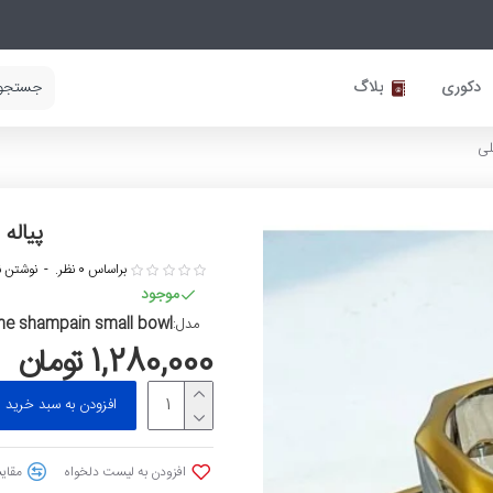
دکوری
بلاگ
لی
پیاله 
براساس 0 نظر.
-
نوشتن ن
موجود
ne shampain small bowl
مدل:
1,280,000 تومان
افزودن به سبد خرید
افزودن به لیست دلخواه
مقایس