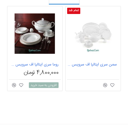
تمام شد
سمن سری ایتالیا اف سرویس چینی 102 پارچه کامل سمن 12 نفره درجه: یک
روما سری ایتالیا اف سرویس چینی 17 پارچه چای خوری روما 6 نفره درجه: یک
4,800,000 تومان
افزودن به سبد خرید