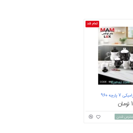
تمام شد
 پارچه 960
ن
 دسترس شدن