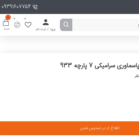
09391607754
0
0
0
سبد
ورود / ثبت نام
اسماوری سرامیکی 7 پارچه 933
ظر
اطلاع از در دسترس شدن