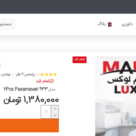
دکوری
بلاگ
تمام شد
پ
براساس 9 نظر.
-
نوشتن ن
تمام شد
7Pcs Pasamavari 933
مدل:
1,380,000 تومان