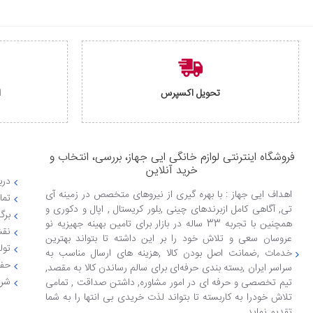
تحویل اکسپرس
ا
فروشگاه اینترنتی لوازم خانگی ایی جهاز، بررسی، انتخاب و
خرید آنلاین
دربا
اهداف ایی جهاز : با بهره گیری از نیروهای متخصص در زمینه آی
تما
تی, آگاهی کامل ازبرندهای چینی ,بلور کریستال , اپال و دکوری و
برگ
همچنین با تجربه 33 ساله در بازار برای تامین بهینه جهیزیه نو
نقش
عروسان سعی و تلاش خود را بر این داشته تا بتواند بهترین
تول
خدمات ,ضمانت اصل بودن کالا ,هزینه های ارسال مناسب به
حفظ
سراسر ایران ,بسته بندی حرفه‌ای برای سالم رساندن کالا به مقصد,
شرا
تیم تخصصی و حرفه ای در امور مشاوره, داشتن صداقت , تمامی
تلاش خودرا به کاربسته تا بتواند لذت خریدی بی انتها را به شما
تقدیم نماید