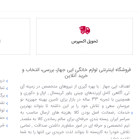
تحویل اکسپرس
ا
فروشگاه اینترنتی لوازم خانگی ایی جهاز، بررسی، انتخاب و
خرید آنلاین
دربا
اهداف ایی جهاز : با بهره گیری از نیروهای متخصص در زمینه آی
تما
تی, آگاهی کامل ازبرندهای چینی ,بلور کریستال , اپال و دکوری و
برگ
همچنین با تجربه 33 ساله در بازار برای تامین بهینه جهیزیه نو
نقش
عروسان سعی و تلاش خود را بر این داشته تا بتواند بهترین
تول
خدمات ,ضمانت اصل بودن کالا ,هزینه های ارسال مناسب به
حفظ
سراسر ایران ,بسته بندی حرفه‌ای برای سالم رساندن کالا به مقصد,
شرا
تیم تخصصی و حرفه ای در امور مشاوره, داشتن صداقت , تمامی
تلاش خودرا به کاربسته تا بتواند لذت خریدی بی انتها را به شما
تقدیم نماید