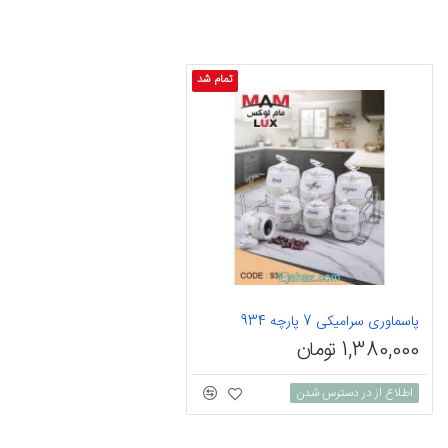
تمام شد
پاسماوری سرامیکی 7 پارچه 934
1,380,000 تومان
اطلاع از در دسترس شدن