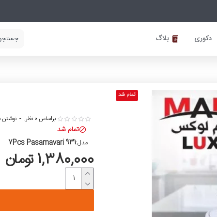
دکوری
بلاگ
تمام شد
براساس 0 نظر.
-
نوشتن ن
تمام شد
7Pcs Pasamavari 931
مدل:
1,380,000 تومان