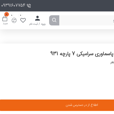
09391607754
0
0
0
سبد
ورود / ثبت نام
پاسماوری سرامیکی 7 پارچه 931
ظر
اطلاع از در دسترس شدن