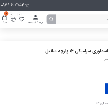
09391607754
0
0
0
سبد
ورود / ثبت نام
سماوری سرامیکی 14 پارچه سانتل
ظر
ه این کالا