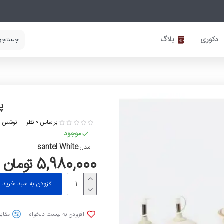
دکوری
بلاگ
پا
براساس 0 نظر.
-
نوشتن ن
موجود
santel White
مدل:
5,980,000 تومان
افزودن به سبد خرید
افزودن به لیست دلخواه
مقایس