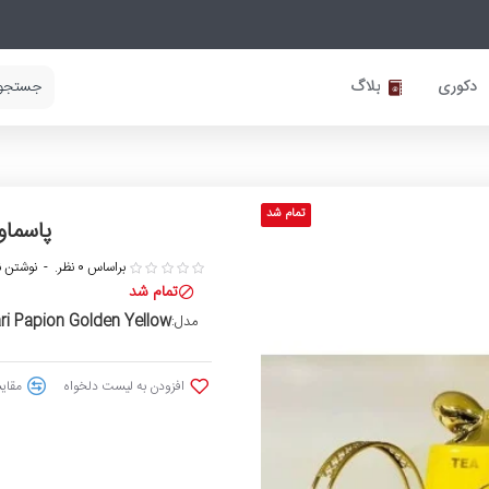
دکوری
بلاگ
تمام شد
پاسماور
براساس 0 نظر.
-
نوشتن ن
تمام شد
i Papion Golden Yellow
مدل:
افزودن به لیست دلخواه
مقایس