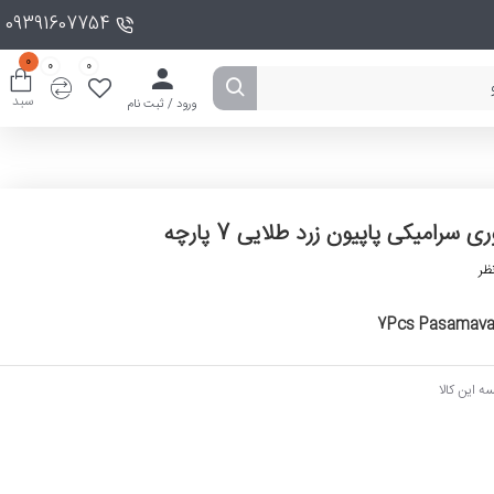
09391607754
0
0
0
سبد
ورود / ثبت نام
ی سرامیکی پاپیون زرد طلایی 7 پارچه
ظر
7Pcs Pasamavar
ه این کالا