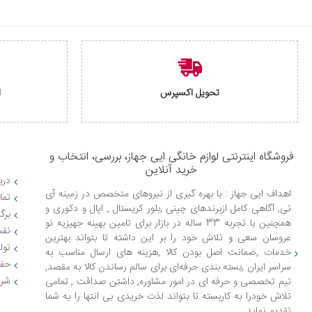
تحویل اکسپرس
ا
فروشگاه اینترنتی لوازم خانگی ایی جهاز، بررسی، انتخاب و
خرید آنلاین
دربا
اهداف ایی جهاز : با بهره گیری از نیروهای متخصص در زمینه آی
تما
تی, آگاهی کامل ازبرندهای چینی ,بلور کریستال , اپال و دکوری و
برگ
همچنین با تجربه 33 ساله در بازار برای تامین بهینه جهیزیه نو
نقش
عروسان سعی و تلاش خود را بر این داشته تا بتواند بهترین
تول
خدمات ,ضمانت اصل بودن کالا ,هزینه های ارسال مناسب به
حفظ
سراسر ایران ,بسته بندی حرفه‌ای برای سالم رساندن کالا به مقصد,
شرا
تیم تخصصی و حرفه ای در امور مشاوره, داشتن صداقت , تمامی
تلاش خودرا به کاربسته تا بتواند لذت خریدی بی انتها را به شما
تقدیم نماید