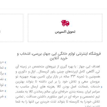
تحویل اکسپرس
ا
فروشگاه اینترنتی لوازم خانگی ایی جهاز، بررسی، انتخاب و
خرید آنلاین
دربا
اهداف ایی جهاز : با بهره گیری از نیروهای متخصص در زمینه آی
تما
تی, آگاهی کامل ازبرندهای چینی ,بلور کریستال , اپال و دکوری و
برگ
همچنین با تجربه 33 ساله در بازار برای تامین بهینه جهیزیه نو
نقش
عروسان سعی و تلاش خود را بر این داشته تا بتواند بهترین
تول
خدمات ,ضمانت اصل بودن کالا ,هزینه های ارسال مناسب به
حفظ
سراسر ایران ,بسته بندی حرفه‌ای برای سالم رساندن کالا به مقصد,
شرا
تیم تخصصی و حرفه ای در امور مشاوره, داشتن صداقت , تمامی
تلاش خودرا به کاربسته تا بتواند لذت خریدی بی انتها را به شما
تقدیم نماید