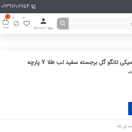
09391607754
0
0
0
سبد
ورود / ثبت نام
کی تانگو گل برجسته سفید لب طلا 7 پارچه
ظر
ه این کالا