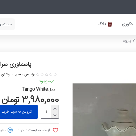
دکوری
بلاگ
پاسماوری سرامی
براساس 0 نظر.
-
نوشتن ن
موجود
Tango White
مدل:
3,980,000 تومان
افزودن به سبد خرید
افزودن به لیست دلخواه
مقایس