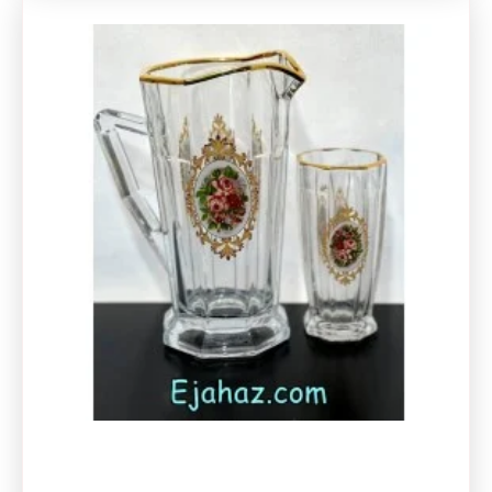
بر روی قیمت های اعلام شده نگذارد.
قیمت پارچ و لیوان کریستال چک اصل بین 90 تا 110 دلار است .
در پایان به چند سوال پرتکرار پاسخ میدهیم :
چند دست
پارچ و لیوان
بخرم
؟
خرید دو دست پارچ و لیوان به شما کمک میکند تا در زمان پذیرایی از مهمان
ها در مراسمات خود از جابجایی مهمان ها برای دسترسی به نوشیدنی ها
جلوگیری کنید و میزبان مجبور به پر کردن مکرر پارچ در زمان سرو و پذیرایی
نشود.
پارچ و لیوان
چی بخرم ؟
یک دست پارچ و لیوان برای مصرف شخصی(خانوادگی) که پیشنهاد ما برند
پاشاباغچه یا لومینارک است و دو دست برای پذیرایی در مراسمات که از
برندهای چینی و کریستال چک تهیه شود بسیار مناسب خواهد بود.