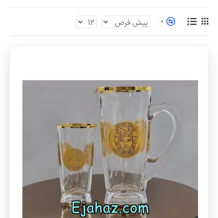
می‌شوند و برای میزبانی در مجالسی مانند جشن تولد و جشن‌های
فصلی مورد استفاده قرار می‌گیرند.
0
پارچ و لیوان پیرکس : این محصولات با توجه به سبک فانتزی و
مدرن گزینه مناسبی برای مراسمات و پارتی های هفتگی میباشند.
قیمت
پارچ و لیوان
جدید عروس
اولین قدم در تعیین قیمت پارچ و لیوان عروس مشخص کردن نوع پارچ و
لیوان مصرفی است , باتوجه به شروع یک زندگی جدید شما حتما به سه نوع
از این محصول نیاز دارید.
پارچ و لیوان
دم دستی مصرفی روزانه
پارچ و لیوان مهمانی های دورهمی
پارچ و لیوان مجالس رسمی
در دسته بندی اول و دوم که در بالا نام برده شده است اگر به دنبال
جدیدترین پارچ و لیوان
هستید, گزینه پیرکس در حال حاضر انتخاب مناسب
و دارای تنوع زیادی است , البته حتما این نکته را در نظر داشته باشید که
پارچ و لیوان پیرکس ظریف بوده و در نگهداری آن کمی باید دقت کنید و
هنگام خرید آنلاین حتما از فروشگاه های اینترنتی معتبر خرید نمایید تا
محصول سالم و بدون شکستگی ارسال شود , پارچ ولیوان پیرکس قبل از