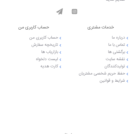
خود را بر این داشته تا بتواند بهترین خدمات ,ضمانت اصل بودن کالا ,هزینه
های ارسال مناسب به سراسر ایران ,بسته بندی حرفه‌ای برای سالم رساندن
کالا به مقصد, تیم تخصصی و حرفه ای در امور مشاوره, داشتن صداقت ,
تمامی تلاش خودرا به کاربسته تا بتواند لذت خریدی بی انتها را به شما
تقدیم نماید
خدمات مشتری
حساب کاربری من
درباره ما
حساب کاربری من
تماس با ما
تاریخچه سفارش
برگشتی ها
بازاریاب ها
نقشه سایت
لیست دلخواه
تولیدکنندگان
کارت هدیه
حفظ حریم شخصی مشتریان
شرایط و قوانین