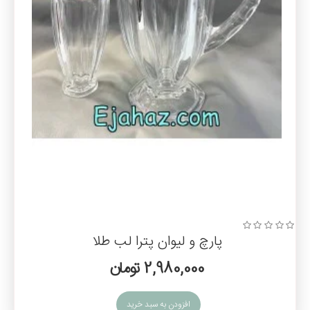
پرهیز شده و ظاهری کاملا شفاف و زیبا را برای شما خلق کرده‌ است.
قیمت
پارچ و لیوان
دور طلایی(لب طلا)
پارچ و لیوان لب طلا یک محصول با روکش طلا است که به آن‌ها ظاهری
براق و لوکس را می‌بخشد. این نوع پارچ و لیوان معمولاً در مناسبت‌ها و
جشن‌های خاص استفاده می‌شوند و حس شیک و زیبایی را به میزبانی شما
اضافه می‌کند.
نوع طلای به کار رفته در این پارج و لیوان و ضخامت پوشش داده شده
میتواند تاثیر مستقیم بر قیمت آن داشته باشید.
پارچ و لیوان ایرانی
چندین شرکت در ایران اقدام به تولید بلور میکنند که در بین آنها
نوری تازه
دارای کیفیت بالاتری نسبت به بلور کاوه و بلور اصفهان است البته شرکت
های نام برده کارخانه‌های بزرگی هستند و کارگاه های زیادی نیز اقدام به
پارچ و لیوان پترا لب طلا
تولید بلور میکنند.
2,980,000 تومان
مزایا و معایب پارچ و لیوان ایرانی :
کیفیت پایین در مقایسه با محصولات وارداتی
افزودن به سبد خرید
تنوع پایین