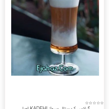
گیلاس کریستال سرواز KADEHI اصل