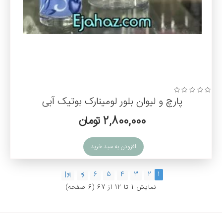
پارچ و لیوان بلور لومینارک بوتیک آبی
2,800,000 تومان
افزودن به سبد خرید
>|
>
6
5
4
3
2
1
نمايش 1 تا 12 از 67 (6 صفحه)