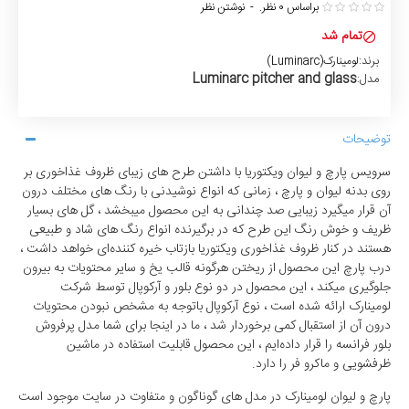
براساس 0 نظر.
-
نوشتن نظر
تمام شد
برند:
لومینارک(Luminarc)
Luminarc pitcher and glass
مدل:
توضیحات
سرویس پارچ و لیوان ویکتوریا
با داشتن طرح های زیبای ظروف غذاخوری بر
روی بدنه لیوان و پارچ ، زمانی که انواع نوشیدنی با رنگ های مختلف درون
آن قرار میگیرد زیبایی صد چندانی به این محصول میبخشد ، گل های بسیار
ظریف و خوش رنگ این طرح که در برگیرنده انواع رنگ های شاد و طبیعی
هستند در کنار ظروف غذاخوری ویکتوریا بازتاب خیره کننده‌ای خواهد داشت ،
درب پارچ این محصول از ریختن هرگونه قالب یخ و سایر محتویات به بیرون
جلوگیری میکند ، این محصول در دو نوع بلور و آرکوپال توسط شرکت
لومینارک ارائه شده است ، نوع آرکوپال باتوجه به مشخص نبودن محتویات
درون آن از استقبال کمی برخوردار شد ، ما در اینجا برای شما مدل پرفروش
بلور فرانسه را قرار داده‌ایم ، این محصول قابلیت استفاده در ماشین
ظرفشویی و ماکرو فر را دارد.
پارچ و لیوان
لومینارک
در مدل های گوناگون و متفاوت در سایت موجود است