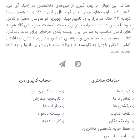
اهداف ایی جهاز : با بهره گیری از نیروهای متخصص در زمینه آی تی,
آگاهی کامل ازبرندهای چینی ,بلور کریستال , اپال و دکوری و همچنین با
تجربه 33 ساله در بازار برای تامین بهینه جهیزیه نو عروسان سعی و تلاش
خود را بر این داشته تا بتواند بهترین خدمات ,ضمانت اصل بودن کالا ,هزینه
های ارسال مناسب به سراسر ایران ,بسته بندی حرفه‌ای برای سالم رساندن
کالا به مقصد, تیم تخصصی و حرفه ای در امور مشاوره, داشتن صداقت ,
تمامی تلاش خودرا به کاربسته تا بتواند لذت خریدی بی انتها را به شما
تقدیم نماید
خدمات مشتری
حساب کاربری من
درباره ما
حساب کاربری من
تماس با ما
تاریخچه سفارش
برگشتی ها
بازاریاب ها
نقشه سایت
لیست دلخواه
تولیدکنندگان
کارت هدیه
حفظ حریم شخصی مشتریان
شرایط و قوانین