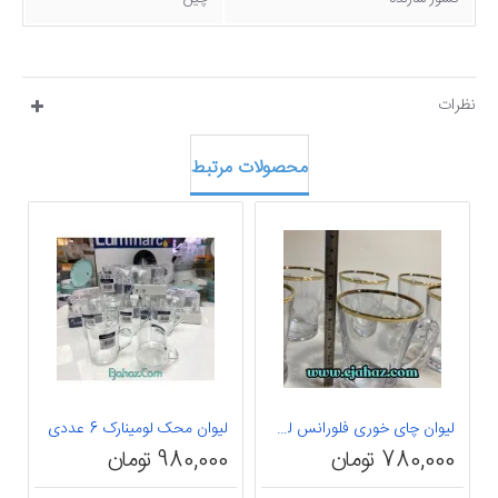
نظرات
محصولات مرتبط
لیوان چای خوری فلورانس لب طلا
لیوان محک لومینارک 6 عددی
ل
780,000 تومان
980,000 تومان
0