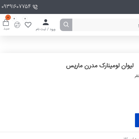
09391607754
0
0
0
سبد
ورود / ثبت نام
لیوان لومینارک مدرن ماریس
ظر
ه این کالا