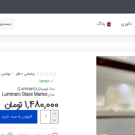
دکوری
بلاگ
براساس 0 نظر.
-
نوشتن ن
موجود
برند:
لومینارک(Luminarc)
Luminarc Glass Mariss
مدل:
1,480,000 تومان
افزودن به سبد خرید
افزودن به لیست دلخواه
مقایس