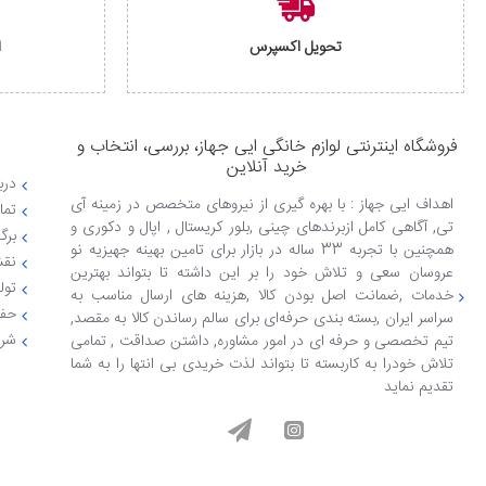
تحویل اکسپرس
ا
فروشگاه اینترنتی لوازم خانگی ایی جهاز، بررسی، انتخاب و
خرید آنلاین
دربا
اهداف ایی جهاز : با بهره گیری از نیروهای متخصص در زمینه آی
تما
تی, آگاهی کامل ازبرندهای چینی ,بلور کریستال , اپال و دکوری و
برگ
همچنین با تجربه 33 ساله در بازار برای تامین بهینه جهیزیه نو
نقش
عروسان سعی و تلاش خود را بر این داشته تا بتواند بهترین
تول
خدمات ,ضمانت اصل بودن کالا ,هزینه های ارسال مناسب به
حفظ
سراسر ایران ,بسته بندی حرفه‌ای برای سالم رساندن کالا به مقصد,
شرا
تیم تخصصی و حرفه ای در امور مشاوره, داشتن صداقت , تمامی
تلاش خودرا به کاربسته تا بتواند لذت خریدی بی انتها را به شما
تقدیم نماید