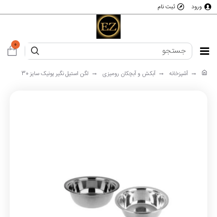
ورود
ثبت نام
0
آشپزخانه
آبکش و آبچکان رومیزی
لگن استیل نگیر یونیک سایز 30