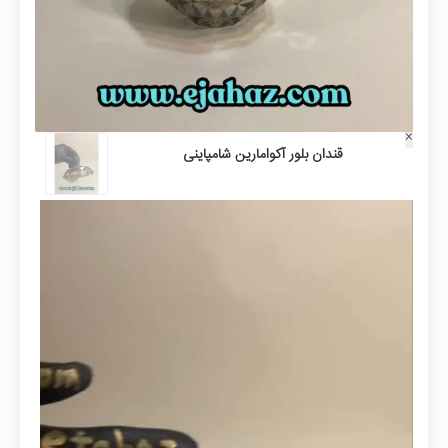
×
قندان بلور آکوامارین شامپاینی