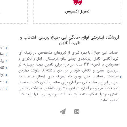
تحویل اکسپرس
ا
فروشگاه اینترنتی لوازم خانگی ایی جهاز، بررسی، انتخاب و
خرید آنلاین
دربا
اهداف ایی جهاز : با بهره گیری از نیروهای متخصص در زمینه آی
تما
تی, آگاهی کامل ازبرندهای چینی ,بلور کریستال , اپال و دکوری و
برگ
همچنین با تجربه 33 ساله در بازار برای تامین بهینه جهیزیه نو
نقش
عروسان سعی و تلاش خود را بر این داشته تا بتواند بهترین
تول
خدمات ,ضمانت اصل بودن کالا ,هزینه های ارسال مناسب به
حفظ
سراسر ایران ,بسته بندی حرفه‌ای برای سالم رساندن کالا به مقصد,
شرا
تیم تخصصی و حرفه ای در امور مشاوره, داشتن صداقت , تمامی
تلاش خودرا به کاربسته تا بتواند لذت خریدی بی انتها را به شما
تقدیم نماید