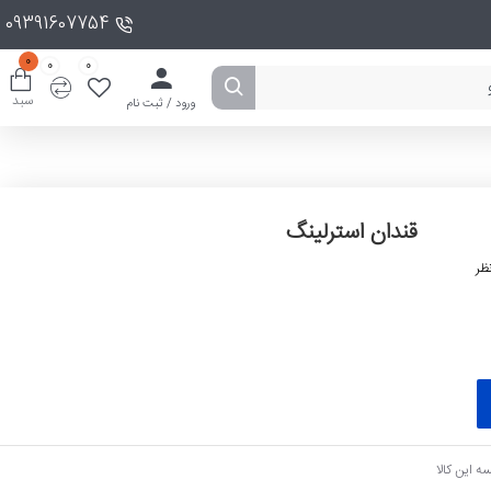
09391607754
0
0
0
سبد
ورود / ثبت نام
قندان استرلینگ
ظر
ه این کالا