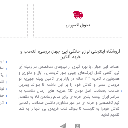
تحویل اکسپرس
ا
فروشگاه اینترنتی لوازم خانگی ایی جهاز، بررسی، انتخاب و
خرید آنلاین
دربا
اهداف ایی جهاز : با بهره گیری از نیروهای متخصص در زمینه آی
تما
تی, آگاهی کامل ازبرندهای چینی ,بلور کریستال , اپال و دکوری و
برگ
همچنین با تجربه 33 ساله در بازار برای تامین بهینه جهیزیه نو
نقش
عروسان سعی و تلاش خود را بر این داشته تا بتواند بهترین
تول
خدمات ,ضمانت اصل بودن کالا ,هزینه های ارسال مناسب به
حفظ
سراسر ایران ,بسته بندی حرفه‌ای برای سالم رساندن کالا به مقصد,
شرا
تیم تخصصی و حرفه ای در امور مشاوره, داشتن صداقت , تمامی
تلاش خودرا به کاربسته تا بتواند لذت خریدی بی انتها را به شما
تقدیم نماید