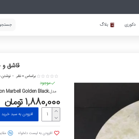
دکوری
بلاگ
قاشق و 
براساس 0 نظر.
-
نوشتن ن
موجود
on Marbell Golden Black
مدل:
1,880,000 تومان
افزودن به سبد خرید
افزودن به لیست دلخواه
مقایس