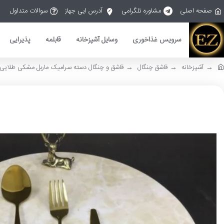
صفحه اصلی
مشاوره تلگرامی
آدرس ایی جهاز
سوالات متداول
سرویس غذاخوری
وسایل آشپزخانه
قابلمه
پذیرایی
آشپزخانه
قاشق چنگال
قاشق و چنگال دسته سرامیک ماربل مشکی طلایی