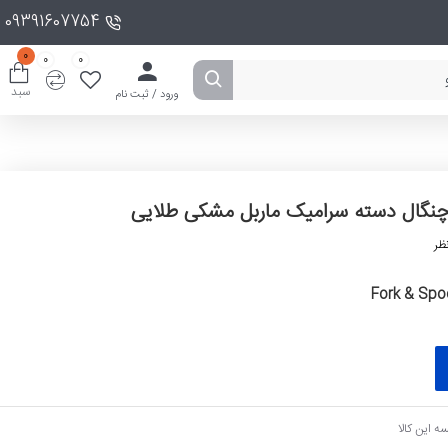
09391607754
0
0
0
سبد
ورود / ثبت نام
چنگال دسته سرامیک ماربل مشکی طلایی
ظر
Fork & Spo
ه این کالا