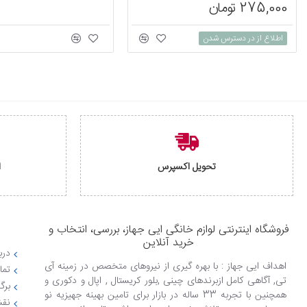
275,000 تومان
اطلاع از در دسترس شدن
تحویل اکسپرس
ا
فروشگاه اینترنتی لوازم خانگی ایی جهاز، بررسی، انتخاب و
خرید آنلاین
دربا
اهداف ایی جهاز : با بهره گیری از نیروهای متخصص در زمینه آی
تما
تی, آگاهی کامل ازبرندهای چینی ,بلور کریستال , اپال و دکوری و
برگ
همچنین با تجربه 33 ساله در بازار برای تامین بهینه جهیزیه نو
نقش