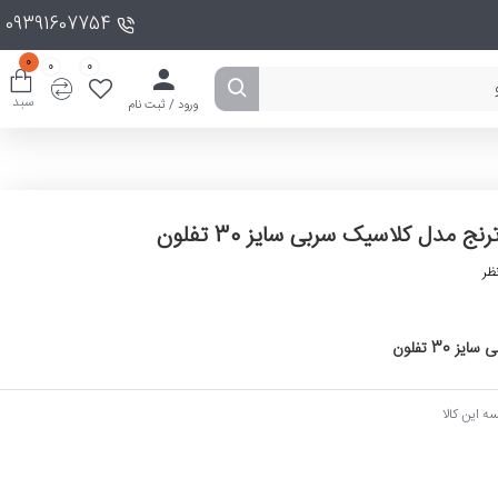
09391607754
0
0
0
سبد
ورود / ثبت نام
رنج مدل کلاسیک سربی سایز 30 تفلون
ظر
30 تفلون
ه این کالا