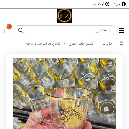
ورود
ثبت نام
0
پذیرایی
فنجان چایی خوری
فنجان ونا لب طلا ورساچه