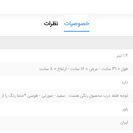
خصوصیات
نظرات
1.4 لیتر
طول = 31 سانت - عرض = 16 سانت - ارتفاع = 8 سانت
دارد
توجه فقط درب محصول رنگی هست . سفید - صورتی - طوسی *حتما رنگ را از قب
بلور
ایران