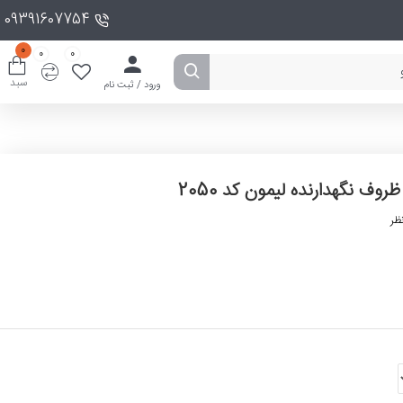
09391607754
0
0
0
سبد
ورود / ثبت نام
ظروف نگهدارنده لیمون کد 2050
ظر