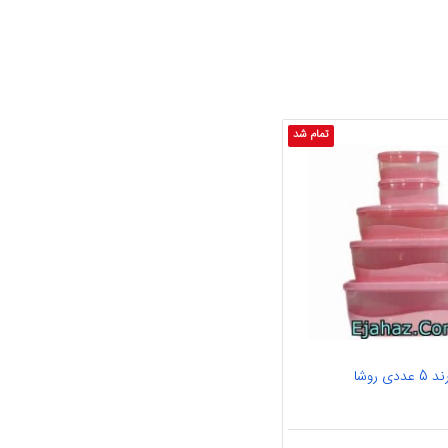
تمام شد
 روشا