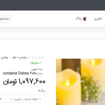
دکوری
بلاگ
براساس 0 نظر.
-
نوشتن ن
موجود
برند:
لیمون
container Dishes 2050
مدل:
1,097,600 تومان
رنگ