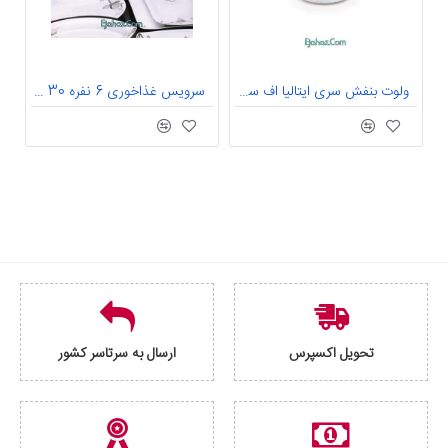
ولوت بنفش سری ایتالیا اف سرویس چینی 12 پارچه چای خوری ولوت بنفش 6 نفره درجه: یک
سرویس غذاخوری 6 نفره 30 پارچه چینی پردیس کاشان قالب پاریس گلوری-123 کد طرح 123
تحویل اکسپرس
ارسال به سرتاسر کشور