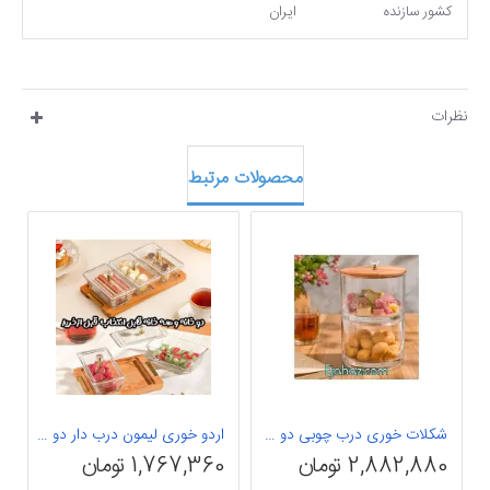
کشور سازنده
ایران
نظرات
محصولات مرتبط
شکلات خوری درب چوبی دو طبقه لیمون
اردو خوری لیمون درب دار دو و سه خانه
2,882,880 تومان
1,767,360 تومان
0