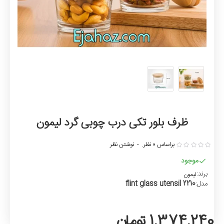
ظرف بلور تکی درب چوبی گرد لیمون
براساس 0 نظر.
-
نوشتن نظر
موجود
برند:
لیمون
flint glass utensil 2210
مدل:
1,374,240 تومان