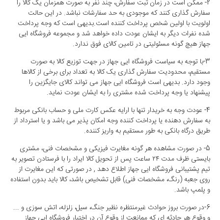
2- ممکن است در زمان ثبت سفارش، چند نفر به صورت همزمان یک کالا را
سفارش گذاری کنند که موجودی به حد سفارشات نباشد. در این حالت
اولویت با اولین شخص پرداخت کننده است.بدیهی است که وجه پرداخت
شده نفرات دیگر به ایشان عودت داده خواهد شد و مجموعه فروشگاه ایی
جهاز هیچ گونه مسئولیتی در تامین کالای فوق ندارد.
3-با توجه به سیاست فروشگاه ایی جهاز در جهت توزیع کالا به صورت
مستقیم، محدودیت سفارش گذاری یک کالا به تعداد برای برخی از کالاها
وجود دارد. بدیهی است فروشگاه ایی جهاز می تواند کالای جایگزین را
پیشنهاد یا وجه پرداخت شده مشتری را به ایشان عودت نماید.
4-
عودت وجه به خریدار تنها با ارایه عکس کارت ملی و حساب بانکی مربوط
به سفارش دهنده یا پرداخت کننده وجه امکان پذیر می باشد و یا استرداد از
طریق درگاه بانکی به طور مستقیم به واریز کننده.
5-
در صورت مشاهده هر گونه مغایرت فیزیکی و مشخصات فنی، مشتری
بایستی ظرف مدت ۲۴ ساعت پس از تحویل کالا ایراد را با فرستادن تصویر به
تیم پشتیبانی فروشگاه ایی جهاز اطلاع دهد , در صورتی که این مغایرت از
روی جعبه (رنگ، مشخصات فنی) قابل تشخیص باشد، کالا باید بدون استفاده
و پلمپ باشد.
6-در صورت بروز حوادث غیرمنتظره نظیر جنگ، سیل، زلزله، اتش سوزی و ...
و وقوع هر حادثه ای که ممانعت از وقوع آن در اختیار فروشگاه ایی جهاز