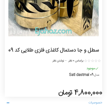
سطل و جا دستمال کاغذی فلزی طلایی کد 09
براساس 0 نظر.
-
نوشتن نظر
موجود
Satl dastmal 09
مدل:
4,800,000 تومان
خصوصیات