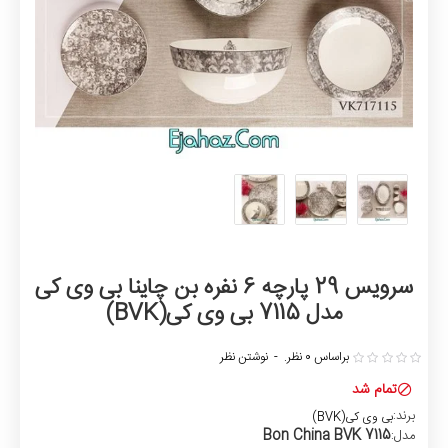
سرویس 29 پارچه 6 نفره بن چاینا بی وی کی
مدل 7115 بی وی کی(BVK)
براساس 0 نظر.
-
نوشتن نظر
تمام شد
برند:
بی وی کی(BVK)
7115 Bon China BVK
مدل: