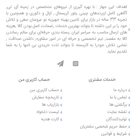
اهداف ایی جهاز : با بهره گیری از نیروهای متخصص در زمینه آی تی,
آگاهی کامل ازبرندهای چینی ,بلور کریستال , اپال و دکوری و همچنین با
تجربه 33 ساله در بازار برای تامین بهینه جهیزیه نو عروسان سعی و تلاش
خود را بر این داشته تا بتواند بهترین خدمات ,ضمانت اصل بودن کالا ,هزینه
های ارسال مناسب به سراسر ایران ,بسته بندی حرفه‌ای برای سالم رساندن
کالا به مقصد, تیم تخصصی و حرفه ای در امور مشاوره, داشتن صداقت ,
تمامی تلاش خودرا به کاربسته تا بتواند لذت خریدی بی انتها را به شما
تقدیم نماید
خدمات مشتری
حساب کاربری من
درباره ما
حساب کاربری من
تماس با ما
تاریخچه سفارش
برگشتی ها
بازاریاب ها
نقشه سایت
لیست دلخواه
تولیدکنندگان
کارت هدیه
حفظ حریم شخصی مشتریان
شرایط و قوانین