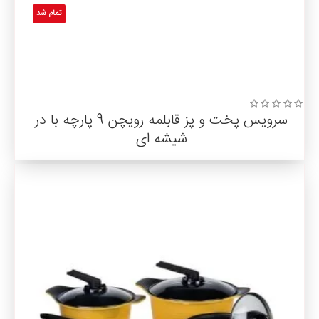
تمام شد
سرویس پخت و پز قابلمه رویچن 9 پارچه با در
شیشه ای