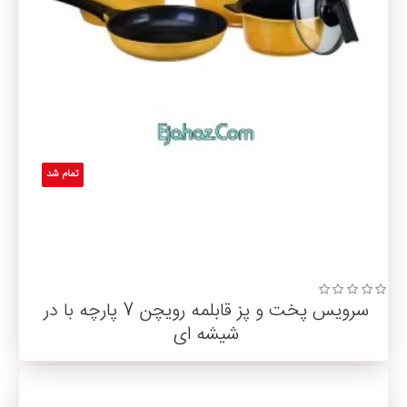
تمام شد
سرویس پخت و پز قابلمه رویچن 7 پارچه با در
شیشه ای