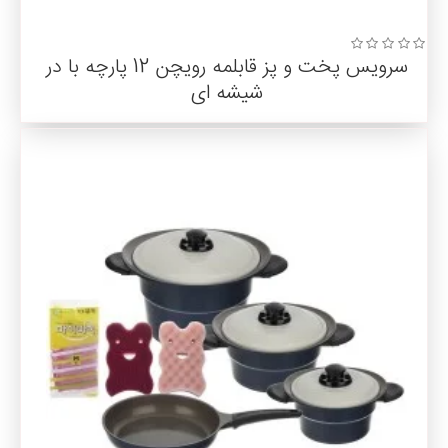
سرویس پخت و پز قابلمه رویچن 12 پارچه با در
شیشه ای