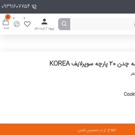
09391607754
0
0
0
سبد
ورود / ثبت نام
20 پارچه سوپرلایف KOREA
ظر
Cookw
اطلاع از در دسترس شدن