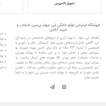
تحویل اکسپرس
ا
فروشگاه اینترنتی لوازم خانگی ایی جهاز، بررسی، انتخاب و
خرید آنلاین
دربا
اهداف ایی جهاز : با بهره گیری از نیروهای متخصص در زمینه آی
تما
تی, آگاهی کامل ازبرندهای چینی ,بلور کریستال , اپال و دکوری و
برگ
همچنین با تجربه 33 ساله در بازار برای تامین بهینه جهیزیه نو
نقش
عروسان سعی و تلاش خود را بر این داشته تا بتواند بهترین
تول
خدمات ,ضمانت اصل بودن کالا ,هزینه های ارسال مناسب به
حفظ
سراسر ایران ,بسته بندی حرفه‌ای برای سالم رساندن کالا به مقصد,
شرا
تیم تخصصی و حرفه ای در امور مشاوره, داشتن صداقت , تمامی
تلاش خودرا به کاربسته تا بتواند لذت خریدی بی انتها را به شما
تقدیم نماید