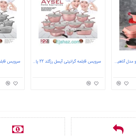
سرویس قابلمه 26 پارچه تکنو مدل آناهیتا صورتی
سرویس قابلمه گرانیتی آیسل رزگلد 22 پارچه آیدا