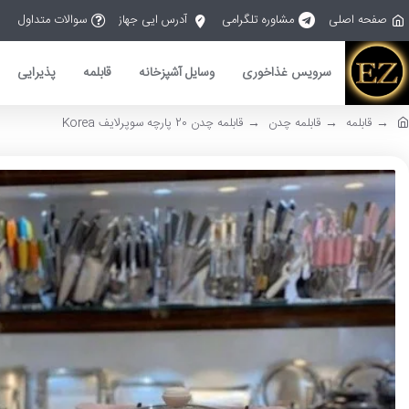
صفحه اصلی
مشاوره تلگرامی
آدرس ایی جهاز
سوالات متداول
سرویس غذاخوری
وسایل آشپزخانه
قابلمه
پذیرایی
قابلمه
قابلمه چدن
قابلمه چدن 20 پارچه سوپرلایف Korea