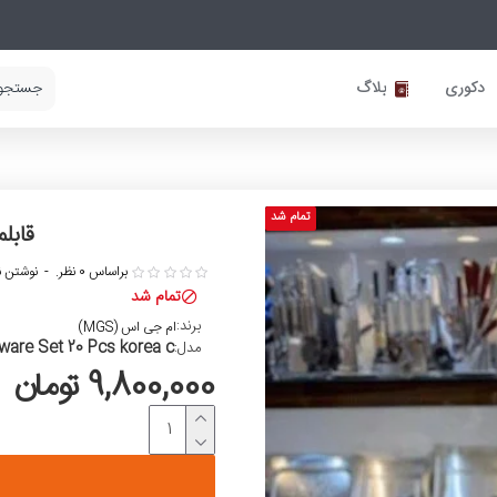
دکوری
بلاگ
تمام شد
قابلمه چدن 
براساس 0 نظر.
-
نوشتن ن
تمام شد
برند:
ام جی اس (MGS)
are Set 20 Pcs korea c
مدل:
9,800,000 تومان