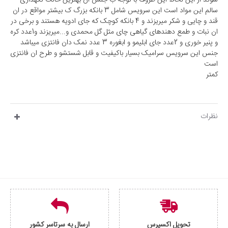
شوند از این لحاظ این ظروف با توجه ب جنس ان بهترین حالت نگهداری
سالم این مواد است این سرویس شامل 3 بانکه بزرگ ک بیشتر مواقع در ان
قند و چایی و شکر میریزند و 4 بانکه کوچک که جای ادویه هستند و برخی در
ان نبات و طمع دهندهای گیاهی چای مثل گل محمدی و...میریزند و1عدد کره
و پنیر خوری و 2عدد جای ابلیمو و ابغوره 3 عدد نمک دان فانتزی میباشد
جنس این سرویس سرامیک بسیار باکیفیت و قابل شستشو و طرح ان فانتزی
است
کمتر
نظرات
تحویل اکسپرس
ارسال به سرتاسر کشور