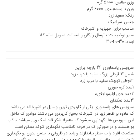
وزن خالص: 5000 گرم
وزن با بسته‌بندی: 6000 گرم
رنگ: سفید زرد
جنس: سرامیک
مناسب برای: جهیزیه و اشپزخانه
سایر توضیحات: باارسال رایگان و ضمانت تحویل سالم کالا
ابعاد: 30-40-30
سرویس پاسماوری 24 پارچه پرارین
شامل 3 قوطی بزرگ سفید با درب زرد
4قوطی کوچک سفید با درب زرد
1عدد کره خوری
2عدد جای ابلیمو ابغوره
3عدد نمکدان
سرویس های پاسماوری یکی از کاربردی ترین وسایل در اشپزخانه می باشد
ک علاوه بر ظاهر زیبا در اشپزخانه بسیار کاربردی می باشند موادی ک داخل
این سرویس ها نگهداری میشود ک معمولا شکر قند نمک و... میباشد جاذب
بو هستند و در صورتی ک در ظرف نامناسب نگهداری شوند ممکن است
سلامت افراد را ب خطر بیاندازند و باید در ظروفی با جنس بدون بو نگهداری