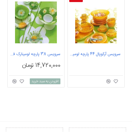
سرویس آرکوپال 44 پارچه لومینارک فرانسه مدل نایو لومینارک(Luminarc)
سرویس 38 پارچه لومینارک فرانسه مدل پاکاریت سبز لومینارک(Luminarc)
14,720,000 تومان
افزودن به سبد خرید