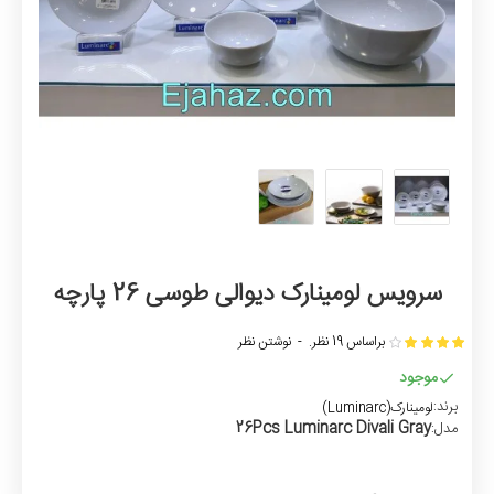
سرویس لومینارک دیوالی طوسی 26 پارچه
براساس 19 نظر.
-
نوشتن نظر
موجود
برند:
لومینارک(Luminarc)
26Pcs Luminarc Divali Gray
مدل: