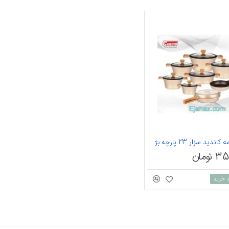
ید سزار 23 پارچه بژ
ومان
د خرید