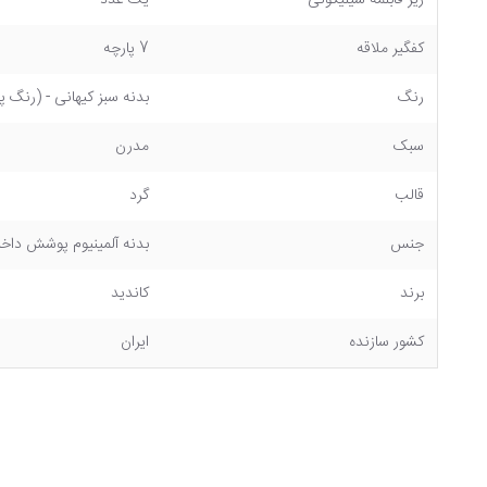
زیر قابلمه سیلیکونی
یک عدد
کفگیر ملاقه
7 پارچه
رنگ
بدنه سبز کیهانی - (رنگ
سبک
مدرن
قالب
گرد
جنس
بدنه آلمینیوم پوشش داخ
برند
کاندید
کشور سازنده
ایران