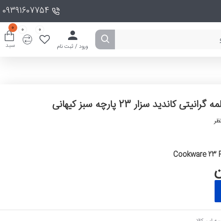
09391607754
0
0
0
سبد
ورود / ثبت نام
یتی کاندید سزار 23 پارچه سبز کیهانی
ظر
Cookware 23 
ه این کالا