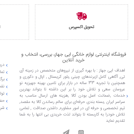
تحویل اکسپرس
ا
فروشگاه اینترنتی لوازم خانگی ایی جهاز، بررسی، انتخاب و
خرید آنلاین
دربا
اهداف ایی جهاز : با بهره گیری از نیروهای متخصص در زمینه آی
تما
تی, آگاهی کامل ازبرندهای چینی ,بلور کریستال , اپال و دکوری و
برگ
همچنین با تجربه 33 ساله در بازار برای تامین بهینه جهیزیه نو
نقش
عروسان سعی و تلاش خود را بر این داشته تا بتواند بهترین
تول
خدمات ,ضمانت اصل بودن کالا ,هزینه های ارسال مناسب به
حفظ
سراسر ایران ,بسته بندی حرفه‌ای برای سالم رساندن کالا به مقصد,
شرا
تیم تخصصی و حرفه ای در امور مشاوره, داشتن صداقت , تمامی
تلاش خودرا به کاربسته تا بتواند لذت خریدی بی انتها را به شما
تقدیم نماید