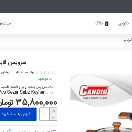
دکوری
بلاگ
سرویس قابلمه گران
براساس 0 نظر.
-
نوشتن ن
موجود
برند:
سرویس پخت و پز و قابلمه کاندید
Pcs Sezar Sabz Keyhani
مدل:
35,800,000 تومان
افزودن به سبد خرید
افزودن به لیست دلخواه
مقایس