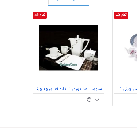
تمام شد
تمام شد
والنسیا سری ایتالیا اف سرویس چینی 102 پارچه کامل والنسیا 12 نفره درجه: یک
سرویس غذاخوری 12 نفره 101 پارچه چینی پردیس کاشان قالب لرد نوین-900 کد طرح 900