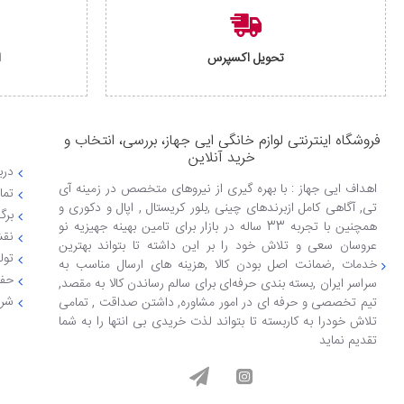
تحویل اکسپرس
ا
فروشگاه اینترنتی لوازم خانگی ایی جهاز، بررسی، انتخاب و
خرید آنلاین
دربا
اهداف ایی جهاز : با بهره گیری از نیروهای متخصص در زمینه آی
تما
تی, آگاهی کامل ازبرندهای چینی ,بلور کریستال , اپال و دکوری و
برگ
همچنین با تجربه 33 ساله در بازار برای تامین بهینه جهیزیه نو
نقش
عروسان سعی و تلاش خود را بر این داشته تا بتواند بهترین
تول
خدمات ,ضمانت اصل بودن کالا ,هزینه های ارسال مناسب به
حفظ
سراسر ایران ,بسته بندی حرفه‌ای برای سالم رساندن کالا به مقصد,
شرا
تیم تخصصی و حرفه ای در امور مشاوره, داشتن صداقت , تمامی
تلاش خودرا به کاربسته تا بتواند لذت خریدی بی انتها را به شما
تقدیم نماید