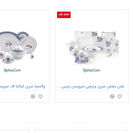
تمام شد
یاس بنفش سری وینچی سرویس چینی 90 پارچه کامل یاس بنفش 12 نفره درجه: یک