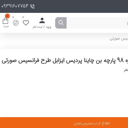
09391607754
0
0
0
سبد
ورود / ثبت نام
ظر
اطلاع از در دسترس شدن