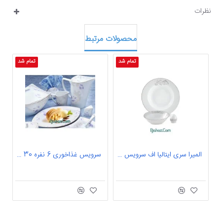
نظرات
محصولات مرتبط
تمام شد
تمام شد
المیرا سری ایتالیا اف سرویس چینی 9 پارچه انارخوری المیرا 6 نفره درجه: عالی
سرویس غذاخوری 6 نفره 30 پارچه چینی پردیس کاشان قالب پاریس مارتا-126 کد طرح 126