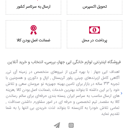
تحویل اکسپرس
ارسال به سرتاسر کشور
پرداخت در محل
ضمانت اصل بودن کالا
فروشگاه اینترنتی لوازم خانگی ایی جهاز، بررسی، انتخاب و خرید آنلاین
اهداف ایی جهاز : با بهره گیری از نیروهای متخصص در زمینه آی تی,
آگاهی کامل ازبرندهای چینی ,بلور کریستال , اپال و دکوری و همچنین با
تجربه 33 ساله در بازار برای تامین بهینه جهیزیه نو عروسان سعی و تلاش
خود را بر این داشته تا بتواند بهترین خدمات ,ضمانت اصل بودن کالا ,هزینه
های ارسال مناسب به سراسر ایران ,بسته بندی حرفه‌ای برای سالم رساندن
کالا به مقصد, تیم تخصصی و حرفه ای در امور مشاوره, داشتن صداقت ,
تمامی تلاش خودرا به کاربسته تا بتواند لذت خریدی بی انتها را به شما
تقدیم نماید