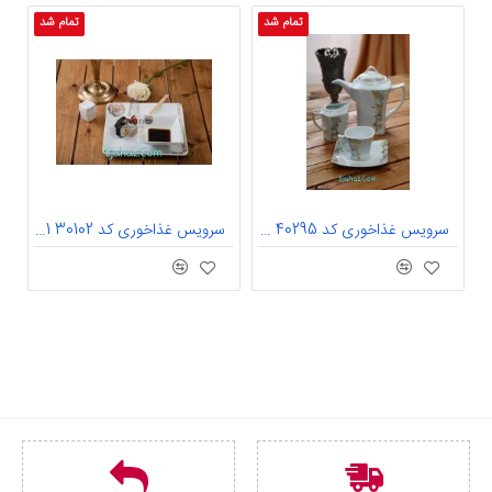
تمام شد
تمام شد
سرویس غذاخوری کد 40295 N1 بهارین طرح فیوچر چینی تقدیس 6 نفره
سرویس غذاخوری کد 30102 Z1 جیلی طرح فلت چینی تقدیس 6 نفره