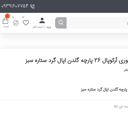
09391607754
0
0
0
سبد
ورود / ثبت نام
ه گلدن اپال گرد ستاره سبز
ظر
ه این کالا