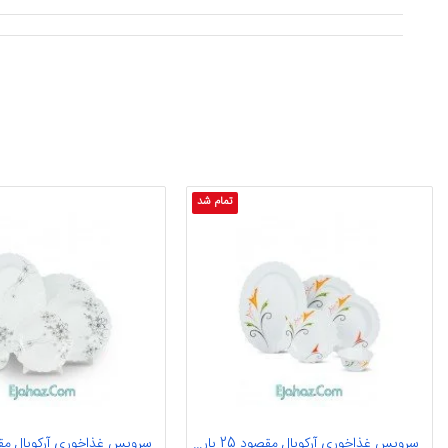
تمام شد
سرویس غذاخوری آرکوپال مقصود 25 پارچه آیروپال طرح فریال قرمز گرد