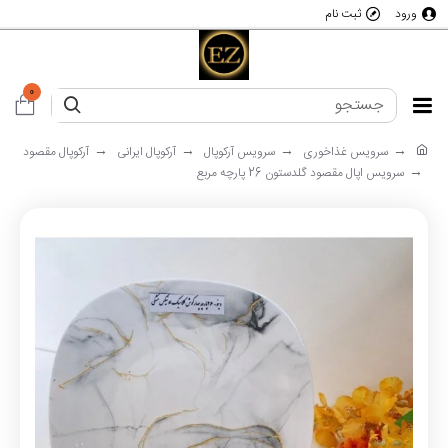
ورود
ثبت نام
0
سرویس غذاخوری
سرویس آرکوپال
آرکوپال ایرانی
آرکوپال مقصود
سرویس اپال مقصود گلدستون 26 پارچه مربع