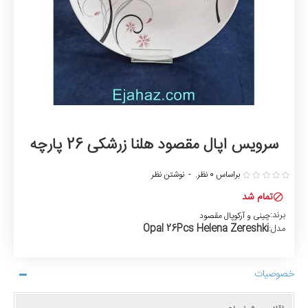
سرویس اپال مقصود هلنا زرشکی 26 پارچه
براساس 0 نظر.
-
نوشتن نظر
تمام شد
برند:
چینی و آرکوپال مقصود
Opal 26Pcs Helena Zereshki
مدل:
خصوصیات