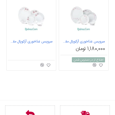
سرویس غذاخوری آرکوپال مقصود 25 پارچه داماس طرح رامیلا صورتی متالیک
سرویس غذاخوری آرکوپال مقصود 25 پارچه داماس طرح آرتا صورتی
1,180,000 تومان
اطلاع از در دسترس شدن