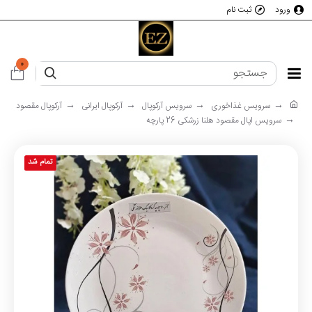
ورود
ثبت نام
0
سرویس غذاخوری
سرویس آرکوپال
آرکوپال ایرانی
آرکوپال مقصود
سرویس اپال مقصود هلنا زرشکی 26 پارچه
تمام شد