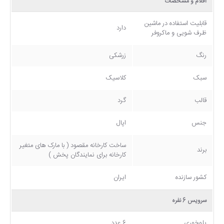
اقلام و مشخصات
قابلیت استفاده در ماشین
دارد
ظرف شویی و ماکروفر
رنگ
زرشکی
سبک
کلاسیک
قالب
گرد
جنس
اپال
ساخت کارخانه مقصود ( با مارک های متغیر
برند
کارخانه برای نمایندگان پخش )
کشور سازنده
ایران
سرویس 6 نفره
پلوخوری
6 عدد