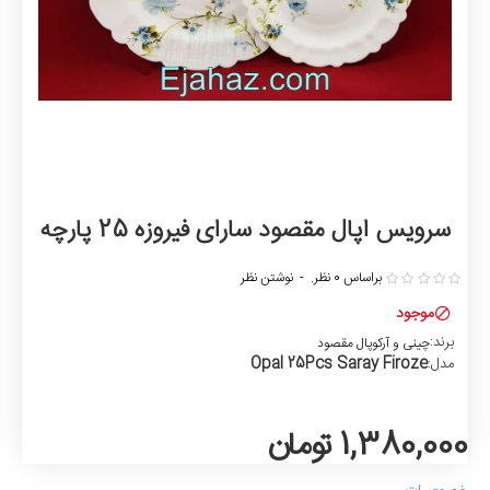
سرویس اپال مقصود سارای فیروزه 25 پارچه
براساس 0 نظر.
-
نوشتن نظر
موجود
برند:
چینی و آرکوپال مقصود
Opal 25Pcs Saray Firoze
مدل:
1,380,000 تومان