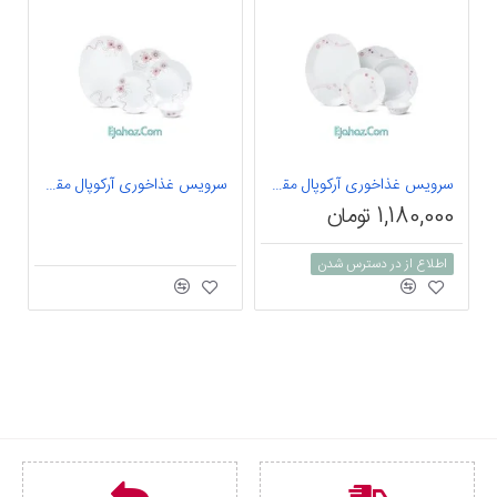
سرویس غذاخوری آرکوپال مقصود 25 پارچه داماس طرح رامیلا صورتی متالیک
سرویس غذاخوری آرکوپال مقصود 25 پارچه داماس طرح آرتا صورتی
1,180,000 تومان
اطلاع از در دسترس شدن