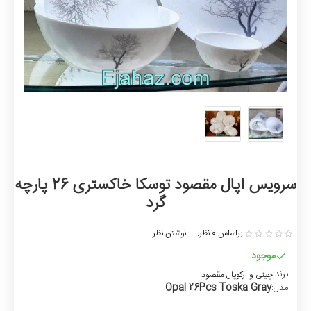
سرویس اپال مقصود توسکا خاکستری 26 پارچه
گرد
براساس 0 نظر.
-
نوشتن نظر
موجود
برند:
چینی و آرکوپال مقصود
Opal 26Pcs Toska Gray
مدل: