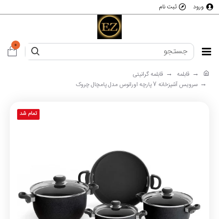
ورود
ثبت نام
0
قابلمه
قابلمه گرانیتی
سرویس آشپزخانه 7 پارچه اورانوس مدل پامچال چروک
تمام شد