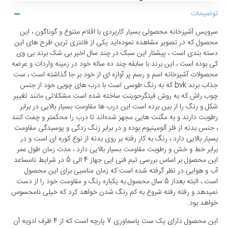
توضیحات
سرویس آشپزخانه محصولی بسیار کاربردی با اقلام متنوع و گوناگون ، این
محصول که در تصویر مشاهده نموده‌اید یکی از فانتزی ترین طرح های این
دسته بندی است ، پیشتار این سبک در چند سال اخیر بی شک برند بی وی
کی بوده است ، این برند با سابقه چند ده ساله خود در زمینه واردات و عرضه
محصولات آشپزخانه اسم و رسم پر آوازه ای از خود بر جا گذاشته است ، ست
جذاب برند bvk که به رنگ طوسی است با درب های چوبی خود از جنس
چوب راش که به روش فیتگرحوینت ساخته شده است مشکلاتی مانند تغییر
شکل و رنگ را از بین برده است این درب ها مقاومت بسیار بالایی در برابر
رطوبت دارند و به مگنت هایی مجهز شده‌اند تا درب را محکمتر و چفت کنند
، جنس بدنه از فلز آلومینیوم بوده و در برابر زنگ زدگی و پوسیدگی مقاومت
بسیار بالایی دارد ، رنگ به کار رفته بر روی بدنه از نوع کوره ای است و در
برابر خط و خش و رطوبت مقاومت بسیار بالایی دارد ، مدت زمان طول عمر
این محصول بر اساس بررسی تیم فنی ایی جهاز 4 الی 5 در شرایط نامساعد
آب و هوایی در نظر گرفته شده است که زمان مناسبی برای این محصول
است ، البته بعداز 5 سال محصول به یکباره رنگ و مقاومت خود را از دست
نمیدهد و رفته رفته شروع به کم رنگ شدن خواهد کرد که خیلی نامحسوس
خواهد بود.
این محصول دارای یک ست پاسماوری 7 پارچه است که از 4 ظرف ادویه آن