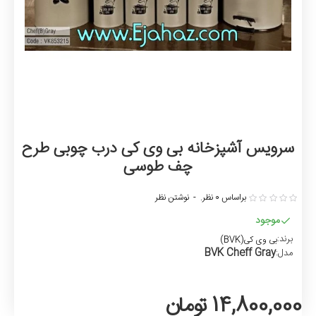
سرویس آشپزخانه بی وی کی درب چوبی طرح
چف طوسی
براساس 0 نظر.
-
نوشتن نظر
موجود
برند:
بی وی کی(BVK)
BVK Cheff Gray
مدل:
14,800,000 تومان