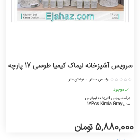
سرویس آشپزخانه لیماک کیمیا طوسی 17 پارچه
براساس 0 نظر.
-
نوشتن نظر
موجود
برند:
سرویس آشپزخانه اورانوس
17Pcs Kimia Gray
مدل:
5,880,000 تومان